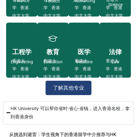
Finance
Accounting
Fintech
Science
学
香港
学 香港
学 香港
学 香港
中文大学
中文大学
中文大学
中文大学
香港科技
香港科技
香港科技
香港科技
大学 香
大学 香
大学 香
大学 香
港理工大
港理工大
港理工大
港理工大
学
学
学
学
工程学
教育
医学
法律
香港城市
香港城市
香港城市
香港城市
香港大
香港大
香港大
香港大
Engineering
Education
Medicine
Law
大学
大学
大学
大学
学 香港
学 香港
学 香港
学 香港
了
了
了
了
中文大学
中文大学
中文大学
中文大学
解
解
解
解
更
更
更
更
香港科技
香港科技
香港科技
香港科技
多
多
了解其他专业
多
多
大学 香
大学 香
大学 香
大学 香
港理工大
港理工大
港理工大
港理工大
HK University 可以帮你省时·省心·省钱，进入香港名校，拿
学
学
学
学
到香港身份
香港城市
香港城市
香港城市
香港城市
大学
大学
大学
大学
从挑选到避雷：学生视角下的香港留学中介推荐与HK
了
了
了
了