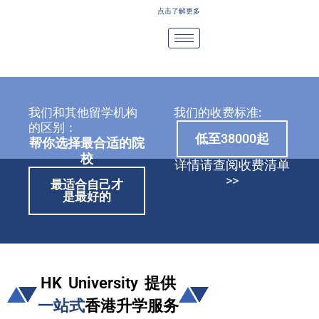
Skip
点击了解更多
to
content
我们和其他留学机构
我们的收费标准:
的区别：
低至38000起
帮你选择最合适的院
校
详情请查阅收费清单
>>
最适合自己才
是最好的
HK University 提供
一站式
香港升学服务