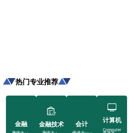
务
低门
为赴港
指导留
槛，投
学生免
学生提
资少的
费提供
高职场
申请规
移居方
生活援
竞争力
划/背景
式规划
助
提升/名
校攻略
热门专业推荐
计算机
金融
会计
金融技术
Computer
香港大
香港大
香港大
香港大