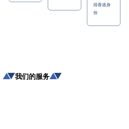
得香港身
份
我们的服务
一站
香港
香港
职业
式香
移民
生活
提升
港升
咨询
管家
计划
学服