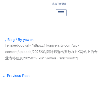
Skip
点击了解更多
to
content
/
Blog
/ By
yawen
[embeddoc url=”https://hkuniversity.com/wp-
content/uploads/2025/01/阿转筛选出要放在HK网站上的专
业表格信息20250119.xls” viewer=”microsoft”]
←
Previous Post