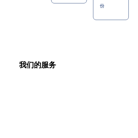
份
我们的服务
一站
香港
香港
职业
式香
移民
生活
提升
港升
咨询
管家
计划
学服
务
低门
为赴港
指导留