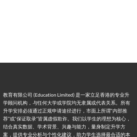
槛，投
学生免
学生提
资少的
费提供
高职场
申请规
移居方
生活援
竞争力
划/背景
式规划
助
提升/名
校攻略
教育有限公司 (Education Limited) 是一家立足香港的专业升
学顾问机构，
与
任何大学或学院均无隶属或代表关系。所有
升学安排必须通过正规申请途径进行，市面上所谓“内部推
荐”或“保证取录”皆属虚假欺诈。我们以学生的理想为核心，
结合真实数据、学术背景、兴趣与能力，量身制定升学方
案，提供专业分析与个性化建议，助力学生选择最合适的本