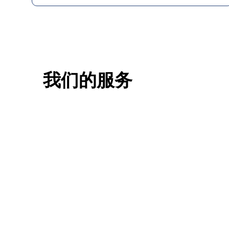
我们的服务
一站式香港升学服务
香港移
申请规划/背景提升/名校攻略
低门槛，