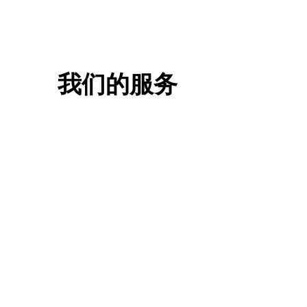
我们的服务
一站式香港升学服务
香港移
申请规划/背景提升/名校攻略
低门槛，