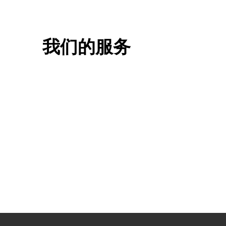
我们的服务
一站式香港升学服务
香港移
申请规划/背景提升/名校攻略
低门槛，