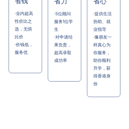
省钱
省力
省心
·业内超高
·5位顾问
·提供生活
性价比之
服务1位学
协助、就
选，无惧
生
业指导
比价
·对申请结
·像朋友一
·价钱低，
果负责，
样真心为
服务优
超高录取
你服务，
成功率
助你顺利
升学，获
得香港身
份