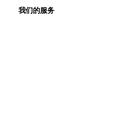
我们的服务
一站
香港
香港
职业
式香
移民
生活
提升
港升
咨询
管家
计划
学服
务
低门
为赴港
指导留
槛，投
学生免
学生提
资少的
费提供
高职场
申请规
移居方
生活援
竞争力
划/背景
式规划
助
提升/名
校攻略