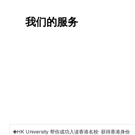
我们的服务
一站式香港升学服务
香港移
申请规划/背景提升/名校攻略
低门槛，
HK University 帮你成功入读香港名校· 获得香港身份