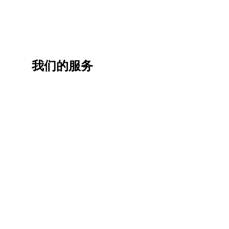
我们的服务
一站
香港
香港
职业
式香
移民
生活
提升
港升
咨询
管家
计划
学服
务
低门
为赴港
指导留
槛，投
学生免
学生提
资少的
费提供
高职场
申请规
移居方
生活援
竞争力
划/背景
式规划
助
提升/名