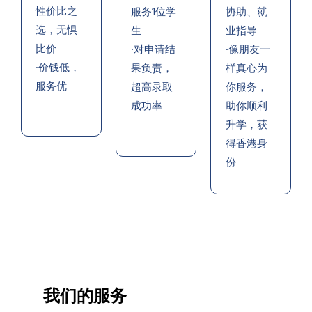
性价比之
服务1位学
协助、就
选，无惧
生
业指导
比价
·对申请结
·像朋友一
·价钱低，
果负责，
样真心为
服务优
超高录取
你服务，
成功率
助你顺利
升学，获
得香港身
份
我们的服务