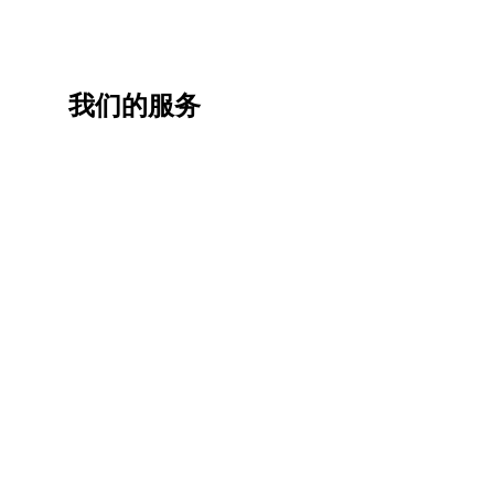
我们的服务
一站
香港
香港
职业
式香
移民
生活
提升
港升
咨询
管家
计划
学服
务
低门
为赴港
指导留
槛，投
学生免
学生提
资少的
费提供
高职场
申请规
移居方
生活援
竞争力
划/背景
式规划
助
提升/名
校攻略