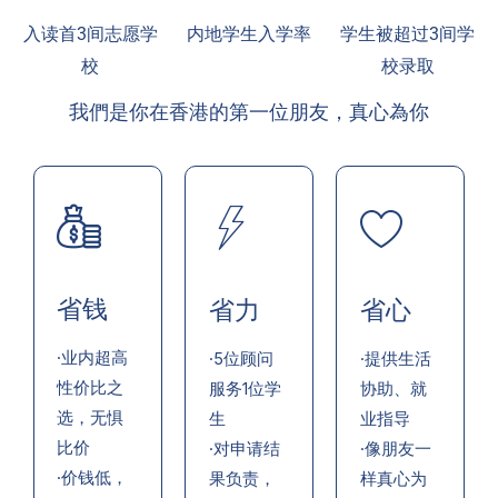
入读首3间志愿学
内地学生入学率
学生被超过3间学
校
校录取
我們是你在香港的第一位朋友，真心為你
省钱
省力
省心
·业内超高
·5位顾问
·提供生活
性价比之
服务1位学
协助、就
选，无惧
生
业指导
比价
·对申请结
·像朋友一
·价钱低，
果负责，
样真心为