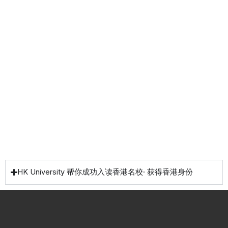
港升
咨询
管家
计划
学服
务
低门
为赴港
指导留
槛，投
学生免
学生提
资少的
费提供
高职场
申请规
移居方
生活援
竞争力
划/背景
式规划
助
提升/名
校攻略
HK University 帮你成功入读香港名校· 获得香港身份