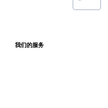
我们的服务
一站
香港
香港
职业
式香
移民
生活
提升
港升
咨询
管家
计划
学服
务
低门
为赴港
指导留
槛，投
学生免
学生提
资少的
费提供
高职场