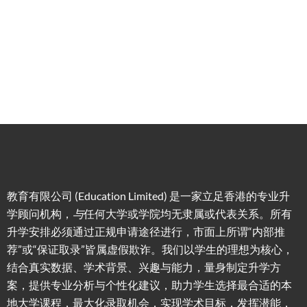
申请规
移居方
生活援
竞争力
划/背景
式规划
助
提升/名
校攻略
教育有限公司 (Education Limited) 是一家立足香港的专业升
学顾问机构，
与
任何大学或学院均无隶属或代表关系。所有
升学安排必须通过正规申请途径进行，市面上所谓“内部推
荐”或“保证取录”皆属虚假欺诈。我们以学生的理想为核心，
结合真实数据、学术背景、兴趣与能力，量身制定升学方
案，提供专业分析与个性化建议，助力学生选择最合适的本
地大学课程，最大化录取机会，实现学术目标，发挥潜能，