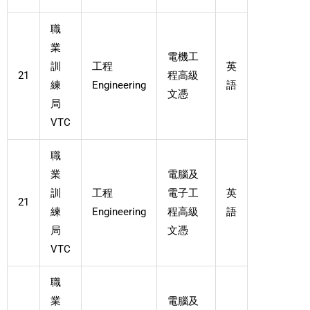
職
業
電機工
訓
工程
英
21
程高級
練
Engineering
語
文憑
局
VTC
職
業
電腦及
訓
工程
電子工
英
21
練
Engineering
程高級
語
局
文憑
VTC
職
業
電腦及