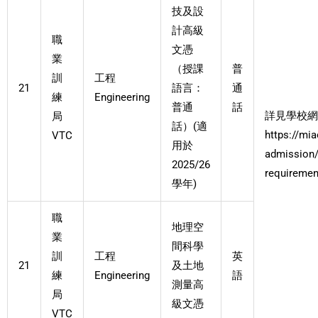
技及設
計高級
職
文憑
業
（授課
普
訓
工程
21
語言：
通
練
Engineering
普通
話
詳見學校網
局
話）(適
https://mia
VTC
用於
admission/
2025/26
requiremen
學年)
職
地理空
業
間科學
訓
工程
英
21
及土地
練
Engineering
語
測量高
局
級文憑
VTC