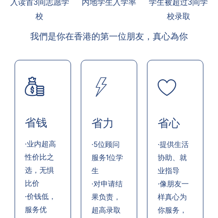
入读首3间志愿学
内地学生入学率
学生被超过3间学
校
校录取
我們是你在香港的第一位朋友，真心為你
省钱
省力
省心
·业内超高
·5位顾问
·提供生活
性价比之
服务1位学
协助、就
选，无惧
生
业指导
比价
·对申请结
·像朋友一
·价钱低，
果负责，
样真心为
服务优
超高录取
你服务，