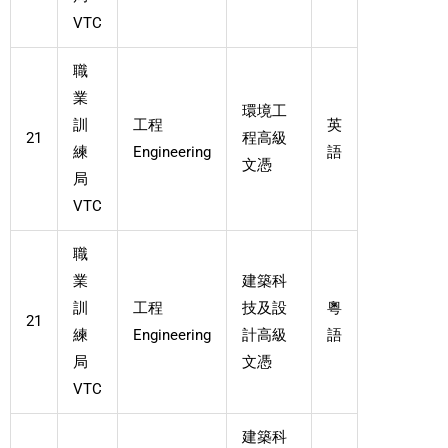
VTC
職
業
環境工
訓
工程
英
21
程高級
練
Engineering
語
文憑
局
VTC
職
業
建築科
訓
工程
技及設
粵
21
練
Engineering
計高級
語
局
文憑
VTC
建築科