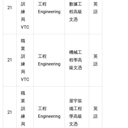
訓
工程
數據工
英
21
練
Engineering
程高級
語
局
文憑
VTC
職
業
機械工
訓
工程
英
21
程學高
練
Engineering
語
級文憑
局
VTC
職
業
屋宇裝
訓
工程
備工程
英
21
練
Engineering
學高級
語
局
文憑