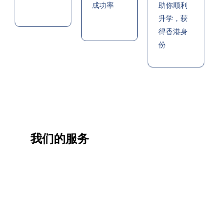
成功率
助你顺利
升学，获
得香港身
份
我们的服务
一站
香港
香港
职业
式香
移民
生活
提升
港升
咨询
管家
计划