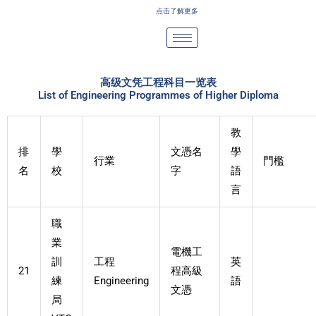
Skip
点击了解更多
to
content
高级文凭工程科目一览表
List of Engineering Programmes of Higher Diploma
教
排
學
文憑名
學
行業
門檻
名
校
字
語
言
職
業
電機工
訓
工程
英
21
程高級
練
Engineering
語
文憑
局