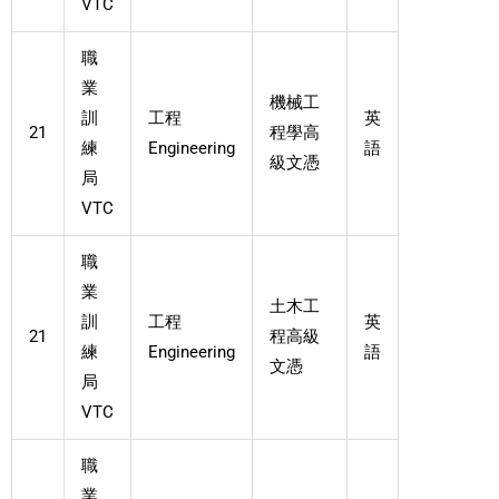
VTC
職
業
機械工
訓
工程
英
21
程學高
練
Engineering
語
級文憑
局
VTC
職
業
土木工
訓
工程
英
21
程高級
練
Engineering
語
文憑
局
VTC
職
業