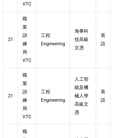
VTC
職
業
海事科
訓
工程
英
21
技高級
練
Engineering
語
文憑
局
VTC
職
人工智
業
能及機
訓
工程
英
21
械人學
練
Engineering
語
高級文
局
憑
VTC
職