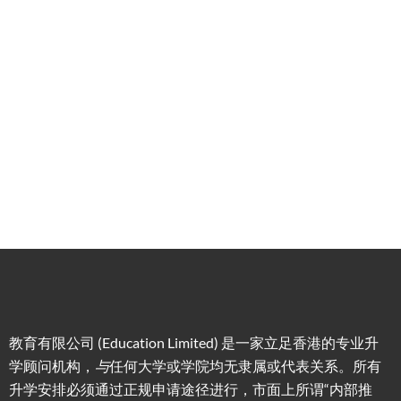
学服
务
低门
为赴港
指导留
槛，投
学生免
学生提
资少的
费提供
高职场
申请规
移居方
生活援
竞争力
划/背景
式规划
助
提升/名
校攻略
教育有限公司 (Education Limited) 是一家立足香港的专业升
学顾问机构，
与
任何大学或学院均无隶属或代表关系。所有
升学安排必须通过正规申请途径进行，市面上所谓“内部推