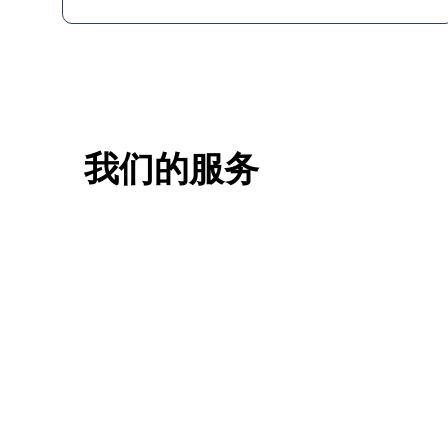
我们的服务
一站式香港升学服务
香港移
申请规划/背景提升/名校攻略
低门槛，